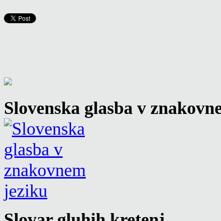
Slovenska glasba v znakovn
Slovar gluhih kretenj