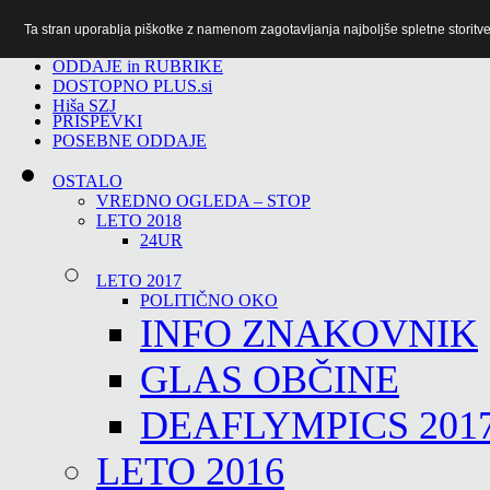
Ta stran uporablja piškotke z namenom zagotavljanja najboljše spletne storitve 
TiTv
ODDAJE in RUBRIKE
DOSTOPNO PLUS.si
Hiša SZJ
PRISPEVKI
POSEBNE ODDAJE
OSTALO
VREDNO OGLEDA – STOP
LETO 2018
24UR
LETO 2017
POLITIČNO OKO
INFO ZNAKOVNIK
GLAS OBČINE
DEAFLYMPICS 201
LETO 2016