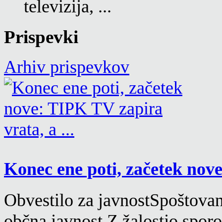
televizija, ...
Prispevki
Arhiv prispevkov
Konec ene poti, začetek nove
Obvestilo za javnostSpoštovane
občna javnost,Z žalostjo spor