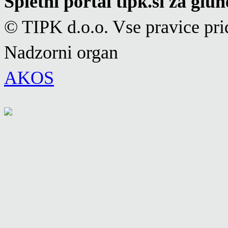
Spletni portal tipk.si za glu
© TIPK d.o.o. Vse pravice pri
Nadzorni organ
AKOS