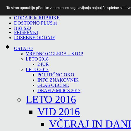
Ta stran uporablja piškotke z namenom zagotavljanja najboljše spletne storitve 
TiTv
ODDAJE in RUBRIKE
DOSTOPNO PLUS.si
Hiša SZJ
PRISPEVKI
POSEBNE ODDAJE
OSTALO
VREDNO OGLEDA – STOP
LETO 2018
24UR
LETO 2017
POLITIČNO OKO
INFO ZNAKOVNIK
GLAS OBČINE
DEAFLYMPICS 2017
LETO 2016
VID 2016
VČERAJ IN DAN