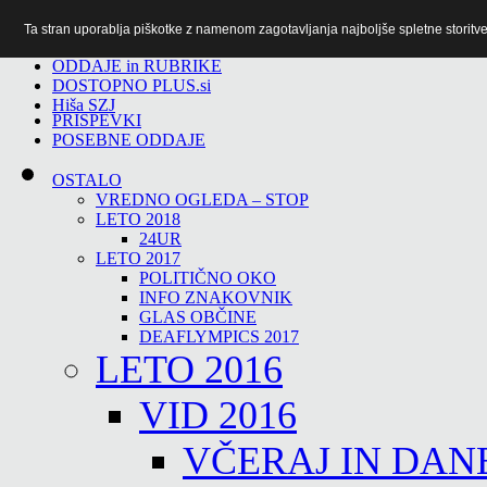
Ta stran uporablja piškotke z namenom zagotavljanja najboljše spletne storitve 
TiTv
ODDAJE in RUBRIKE
DOSTOPNO PLUS.si
Hiša SZJ
PRISPEVKI
POSEBNE ODDAJE
OSTALO
VREDNO OGLEDA – STOP
LETO 2018
24UR
LETO 2017
POLITIČNO OKO
INFO ZNAKOVNIK
GLAS OBČINE
DEAFLYMPICS 2017
LETO 2016
VID 2016
VČERAJ IN DAN