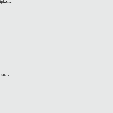
 tipk.si…
enosu…