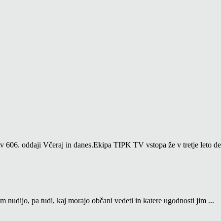
06. oddaji Včeraj in danes.Ekipa TIPK TV vstopa že v tretje leto del
m nudijo, pa tudi, kaj morajo občani vedeti in katere ugodnosti jim ...