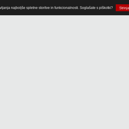
anja najboljše spletne storitve in funkcionalnosti. Soglašate s piškotki?
Strinj