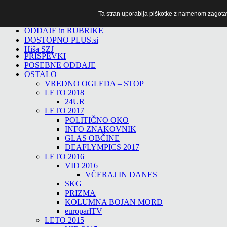
Ta stran uporablja piškotke z namenom zagotavlj
TiTv
ODDAJE in RUBRIKE
DOSTOPNO PLUS.si
Hiša SZJ
PRISPEVKI
POSEBNE ODDAJE
OSTALO
VREDNO OGLEDA – STOP
LETO 2018
24UR
LETO 2017
POLITIČNO OKO
INFO ZNAKOVNIK
GLAS OBČINE
DEAFLYMPICS 2017
LETO 2016
VID 2016
VČERAJ IN DANES
SKG
PRIZMA
KOLUMNA BOJAN MORD
europarlTV
LETO 2015