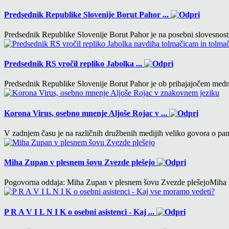
Predsednik Republike Slovenije Borut Pahor ...
Predsednik Republike Slovenije Borut Pahor je na posebni slovesno
Predsednik RS vročil repliko Jabolka ...
Predsednik Republike Slovenije Borut Pahor je ob prihajajočem m
Korona Virus, osebno mnenje Aljoše Rojac v ...
V zadnjem času je na različnih družbenih medijih veliko govora o p
Miha Zupan v plesnem šovu Zvezde plešejo
Pogovorna oddaja: Miha Zupan v plesnem šovu Zvezde plešejoMiha 
P R A V I L N I K o osebni asistenci - Kaj ...