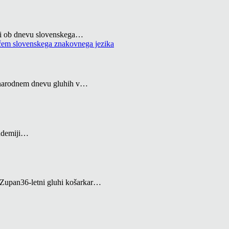
sti ob dnevu slovenskega…
ednarodnem dnevu gluhih v…
andemiji…
Zupan36-letni gluhi košarkar…