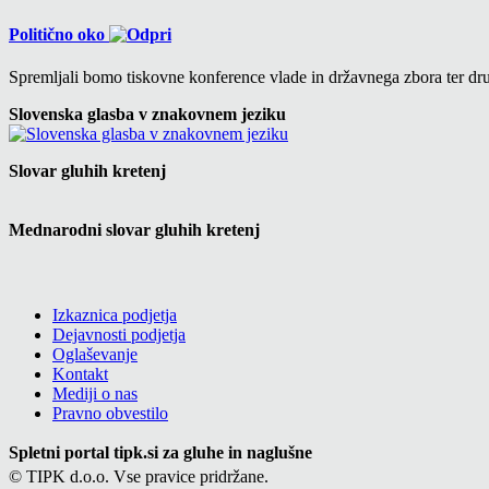
Politično oko
Spremljali bomo tiskovne konference vlade in državnega zbora ter drug
Slovenska glasba v znakovnem jeziku
Slovar gluhih kretenj
Mednarodni slovar gluhih kretenj
Izkaznica podjetja
Dejavnosti podjetja
Oglaševanje
Kontakt
Mediji o nas
Pravno obvestilo
Spletni portal tipk.si za gluhe in naglušne
© TIPK d.o.o. Vse pravice pridržane.