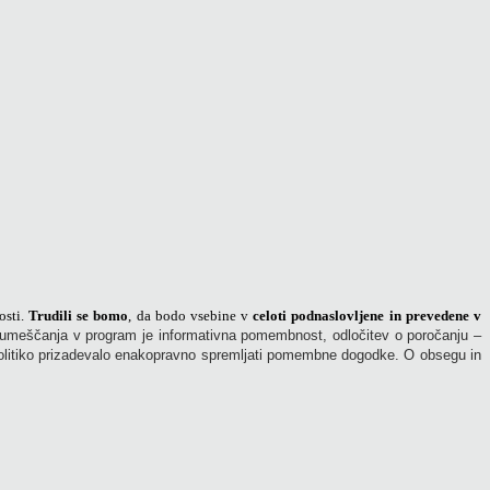
osti.
Trudili se bomo
, da bodo vsebine v
celoti podnaslovljene in prevedene v
 umeščanja v program je informativna pomembnost, odločitev o poročanju –
 politiko prizadevalo enakopravno spremljati pomembne dogodke. O obsegu in