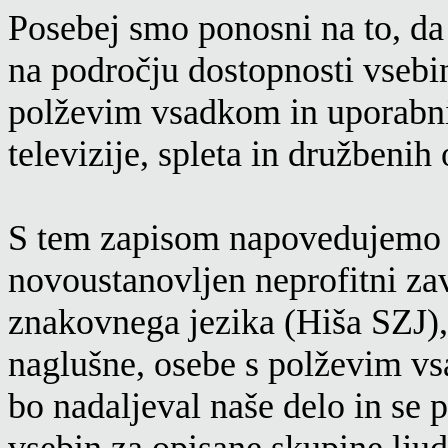
Posebej smo ponosni na to, da
na področju dostopnosti vsebin
polževim vsadkom in uporabni
televizije, spleta in družbenih
S tem zapisom napovedujemo p
novoustanovljen neprofitni za
znakovnega jezika (Hiša SZJ),
naglušne, osebe s polževim vs
bo nadaljeval naše delo in se 
vsebin za opisane skupine ljud