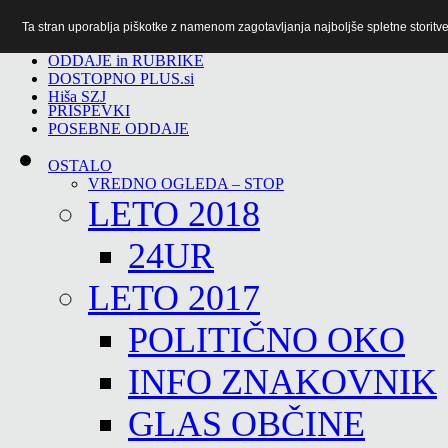
Ta stran uporablja piškotke z namenom zagotavljanja najboljše spletne storitve 
TiTv
ODDAJE in RUBRIKE
DOSTOPNO PLUS.si
Hiša SZJ
PRISPEVKI
POSEBNE ODDAJE
OSTALO
VREDNO OGLEDA – STOP
LETO 2018
24UR
LETO 2017
POLITIČNO OKO
INFO ZNAKOVNIK
GLAS OBČINE