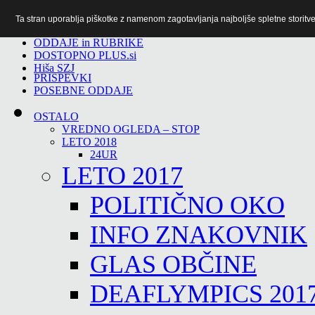
Ta stran uporablja piškotke z namenom zagotavljanja najboljše spletne storitve 
TiTv
ODDAJE in RUBRIKE
DOSTOPNO PLUS.si
Hiša SZJ
PRISPEVKI
POSEBNE ODDAJE
OSTALO
VREDNO OGLEDA – STOP
LETO 2018
24UR
LETO 2017
POLITIČNO OKO
INFO ZNAKOVNIK
GLAS OBČINE
DEAFLYMPICS 201