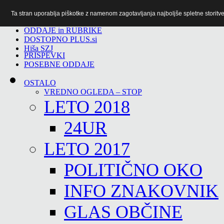
Ta stran uporablja piškotke z namenom zagotavljanja najboljše spletne storitve 
TiTv
ODDAJE in RUBRIKE
DOSTOPNO PLUS.si
Hiša SZJ
PRISPEVKI
POSEBNE ODDAJE
OSTALO
VREDNO OGLEDA – STOP
LETO 2018
24UR
LETO 2017
POLITIČNO OKO
INFO ZNAKOVNIK
GLAS OBČINE