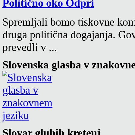
Politično oko
Spremljali bomo tiskovne konf
druga politična dogajanja. Go
prevedli v ...
Slovenska glasba v znakovn
Slovar gluhih kretenj