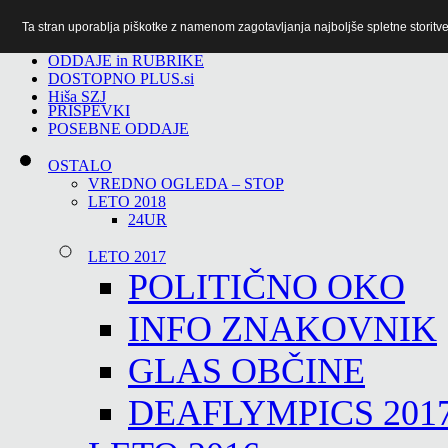
Ta stran uporablja piškotke z namenom zagotavljanja najboljše spletne storitve 
TiTv
ODDAJE in RUBRIKE
DOSTOPNO PLUS.si
Hiša SZJ
PRISPEVKI
POSEBNE ODDAJE
OSTALO
VREDNO OGLEDA – STOP
LETO 2018
24UR
LETO 2017
POLITIČNO OKO
INFO ZNAKOVNIK
GLAS OBČINE
DEAFLYMPICS 201