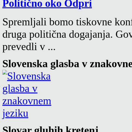
Politično oko
Spremljali bomo tiskovne konf
druga politična dogajanja. Go
prevedli v ...
Slovenska glasba v znakovn
Slovar gluhih kretenj