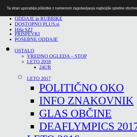
Ta stran uporablja piškotke z namenom zagotavljanja najboljše spletne storitve 
TiTv
ODDAJE in RUBRIKE
DOSTOPNO PLUS.si
Hiša SZJ
PRISPEVKI
POSEBNE ODDAJE
OSTALO
VREDNO OGLEDA – STOP
LETO 2018
24UR
LETO 2017
POLITIČNO OKO
INFO ZNAKOVNIK
GLAS OBČINE
DEAFLYMPICS 201