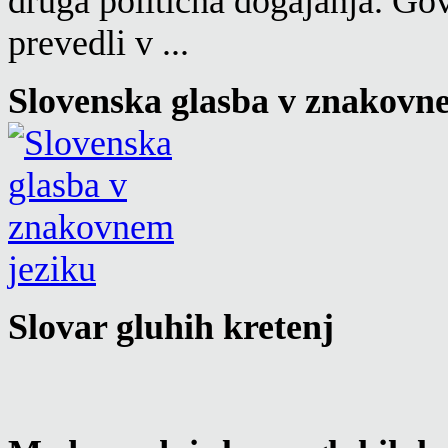
druga politična dogajanja. Go
prevedli v ...
Slovenska glasba v znakovn
Slovar gluhih kretenj