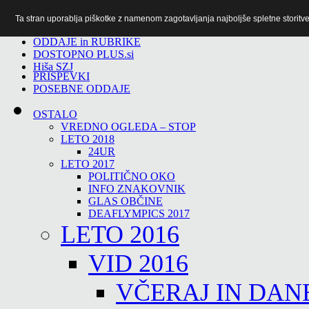
Ta stran uporablja piškotke z namenom zagotavljanja najboljše spletne storitve 
TiTv
ODDAJE in RUBRIKE
DOSTOPNO PLUS.si
Hiša SZJ
PRISPEVKI
POSEBNE ODDAJE
OSTALO
VREDNO OGLEDA – STOP
LETO 2018
24UR
LETO 2017
POLITIČNO OKO
INFO ZNAKOVNIK
GLAS OBČINE
DEAFLYMPICS 2017
LETO 2016
VID 2016
VČERAJ IN DAN