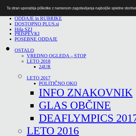
Ta stran uporablja piškotke z namenom zagotavljanja najboljše spletne storitve 
TiTv
ODDAJE in RUBRIKE
DOSTOPNO PLUS.si
Hiša SZJ
PRISPEVKI
POSEBNE ODDAJE
OSTALO
VREDNO OGLEDA – STOP
LETO 2018
24UR
LETO 2017
POLITIČNO OKO
INFO ZNAKOVNIK
GLAS OBČINE
DEAFLYMPICS 201
LETO 2016