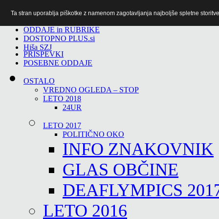
Ta stran uporablja piškotke z namenom zagotavljanja najboljše spletne storitve 
TiTv
ODDAJE in RUBRIKE
DOSTOPNO PLUS.si
Hiša SZJ
PRISPEVKI
POSEBNE ODDAJE
OSTALO
VREDNO OGLEDA – STOP
LETO 2018
24UR
LETO 2017
POLITIČNO OKO
INFO ZNAKOVNIK
GLAS OBČINE
DEAFLYMPICS 201
LETO 2016