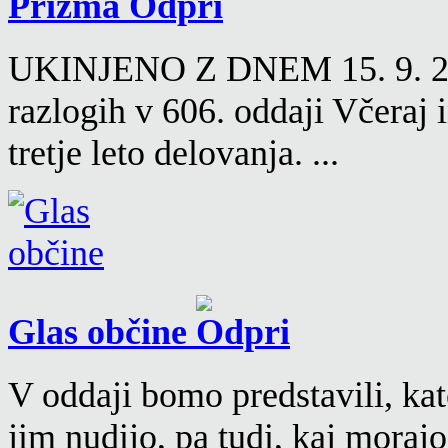
Prizma
UKINJENO Z DNEM 15. 9. 2016
razlogih v 606. oddaji Včeraj
tretje leto delovanja. ...
Glas občine
V oddaji bomo predstavili, kat
jim nudijo, pa tudi, kaj moraj