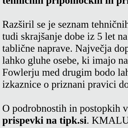
tehničnih pripomočkih in pri
Razširil se je seznam tehničn
tudi skrajšanje dobe iz 5 let n
tablične naprave. Največja dop
lahko gluhe osebe, ki imajo n
Fowlerju med drugim bodo lahk
izkaznice o priznani pravici 
O podrobnostih in postopkih v
prispevki na tipk.si
. KMALU