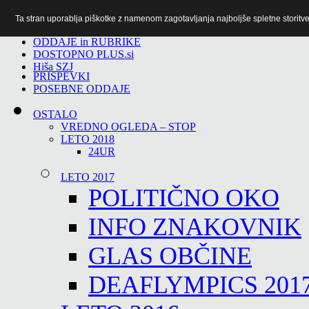
Ta stran uporablja piškotke z namenom zagotavljanja najboljše spletne storitve 
TiTv
ODDAJE in RUBRIKE
DOSTOPNO PLUS.si
Hiša SZJ
PRISPEVKI
POSEBNE ODDAJE
OSTALO
VREDNO OGLEDA – STOP
LETO 2018
24UR
LETO 2017
POLITIČNO OKO
INFO ZNAKOVNIK
GLAS OBČINE
DEAFLYMPICS 201